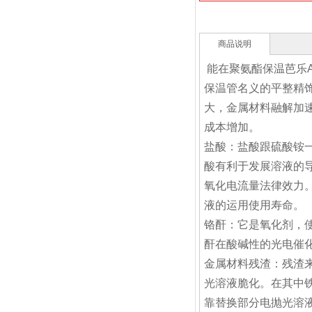
商品说明
能在聚氨酯保温芭乐AP
保温管名义的平整精饰质量
大，金属材料融解
成本增加。
盐酸：盐酸跟硫酸
酸有利于发展溶液的导电率
氧化电流量法律效力
液的运用使用寿命。
铬酐：它是氧化剂
酐在酸碱性的光电催化抛光
金属材料残渣：残渣来
光溶液脆化。在其
靠替换部分电抛光溶