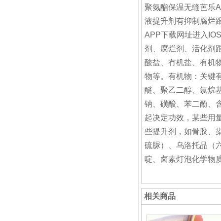
聚氨酯保温无缝芭乐A
液提升剂有抑制腐烂跟增
APP下载网址进入IOS
剂、腐烂剂
酸盐、冇机盐、有机物
物等。有机物：关键
醚、聚乙二醇
钠、磺酸、苯二
起决定功效，某些用量
些提升剂，如骨胶
硫脲）、乌洛托品
啶、卤素灯泡化学物
相关商品