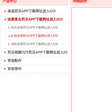
产品中心
详细说明
保温芭乐APP下载网址进入IOS
涂塑复合芭乐APP下载网址进入IOS
给水涂塑芭乐APP下载网址进入IOS
矿用涂塑芭乐APP下载网址进入IOS
消防涂塑芭乐APP下载网址进入IOS
芭乐视频污污芭乐APP下载网址进入IOS
管道配件
异形管件