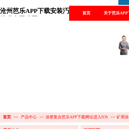
客服中
沧州芭乐APP下载安装汅
首页
关于芭乐AP
管道有限公司
首页
>>
产品中心
>>
涂塑复合芭乐APP下载网址进入IOS
>>
矿用涂