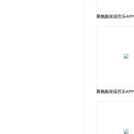
聚氨酯保温芭乐AP
入IOS制造厂家
聚氨酯保温芭乐AP
入IOS厂加工